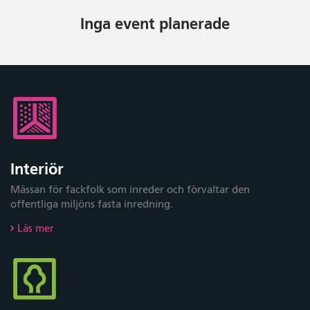
Inga event planerade
Interiör
Mässan för fackfolk som inreder och förvaltar den
offentliga miljöns fasta inredning.
Läs mer