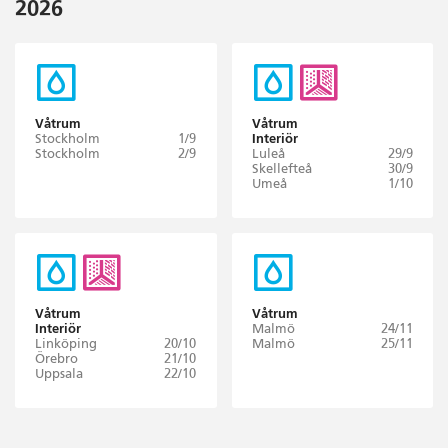
2026
Våtrum
Våtrum
Stockholm
1/9
Interiör
Stockholm
2/9
Luleå
29/9
Skellefteå
30/9
Umeå
1/10
Våtrum
Våtrum
Interiör
Malmö
24/11
Linköping
20/10
Malmö
25/11
Örebro
21/10
Uppsala
22/10