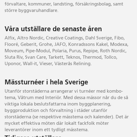
förvaltare, kommuner, landsting, försäkringsbolag, samt
större byggvaruhandlare.
Våra utställare de senaste åren
Alfix, Altro Nordic, Creative Coatings, Dahl Sverige, Fibo,
Flooré, Geberit, Grohe, JAFO, Konradssons Kakel, Modexa,
Moveum, Pipe-Modul, Polaria, Purus, Repipe, Roth Nordic,
Sluta Riv, Svan Care, Tarkett, Teknos, Thermod, Tollco,
Uponor, Wall-it, Vieser, Västerås Relining.
Mässturnéer i hela Sverige
Utanför storstäderna arrangerar vi turnéer med kombo-
tema, Våtrum med Interiör. Med dessa mässor når du de så
viktiga lokala beslutsfattarna inom byggplanering,
byggproduktion och förvaltning i städer utanför
storstäderna (se respektive mässtema och kalender). Det är
mycket effektiva möten där lokalt fackfolk möter
leverantörer inom ett tydligt mässtema.