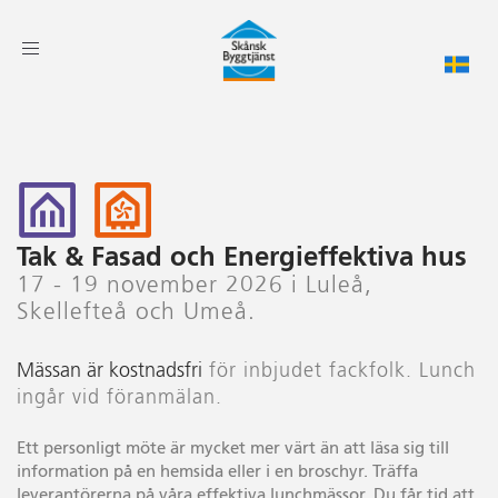
Toggle
navigation
Tak & Fasad och Energieffektiva hus
17 - 19 november 2026 i Luleå,
Skellefteå och Umeå.
Mässan är kostnadsfri
för inbjudet fackfolk. Lunch
ingår vid föranmälan.
Ett personligt möte är mycket mer värt än att läsa sig till
information på en hemsida eller i en broschyr. Träffa
leverantörerna på våra effektiva lunchmässor. Du får tid att